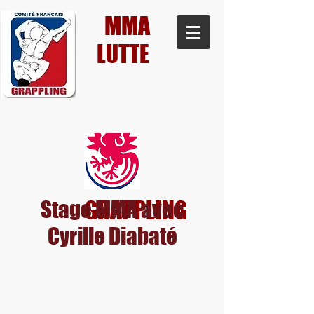
MMA
LUTTE
Stage MMA avec
GRAPPLING
Cyrille Diabaté